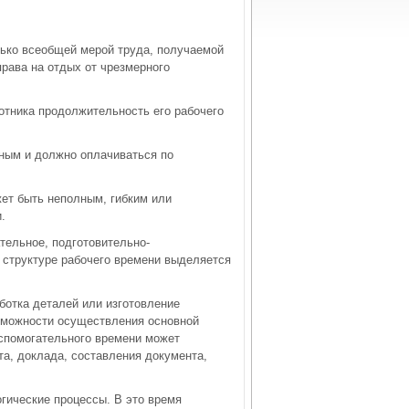
лько всеобщей мерой труда, получаемой
права на отдых от чрезмерного
отника продолжительность его рабочего
чным и должно оплачиваться по
жет быть неполным, гибким или
.
тельное, подготовительно-
 структуре рабочего времени выделяется
ботка деталей или изготовление
озможности осуществления основной
вспомогательного времени может
та, доклада, составления документа,
гические процессы. В это время