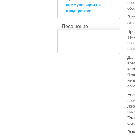
про
коммуникации на
обо
предприятии
В п
отн
Посещение
Вре
Тех
пок
вин
Дал
вре
каж
бол
не 
собо
Нес
вре
Лэк
нич
"Ум
фак
Вме