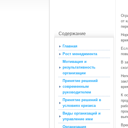
Огр
от 
пер
Содержание
Нор
вре
Главная
Есл
Рост менеджмента
пов
Мотивация и
В з
результативность
ско
организации
Неп
Принятие решений
зак
современным
вре
руководителем
К о
Принятие решений в
про
условиях кризиса
раб
про
Виды организаций и
вып
управление ими
Вре
Организация