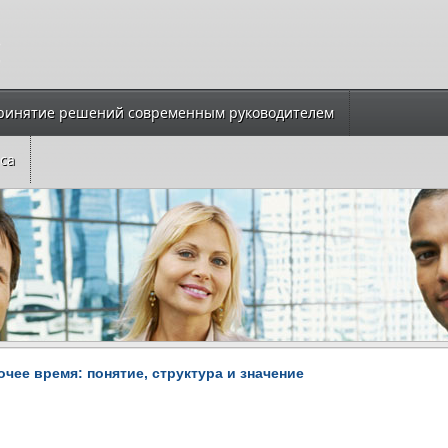
ринятие решений современным руководителем
са
очее время: понятие, структура и значение