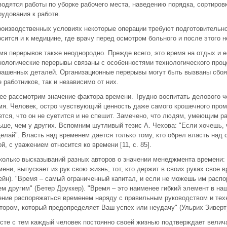
водятся работы по уборке рабочего места, наведению порядка, сортиров
рудования к работе.
роизводственных условиях некоторые операции требуют подготовительн
осится и к медицине, где врачу перед осмотром больного и после этого 
мя перерывов также неоднородно. Прежде всего, это время на отдых и 
нологические перерывы связаны с особенностями технологического про
рашенных деталей. Организационные перерывы могут быть вызваны сбоя
е работников, так и независимо от них.
ее рассмотрим значение фактора времени. Трудно воспитать делового че
мя. Человек, остро чувствующий ценность даже самого крошечного пром
ется, что он не суетится и не спешит. Замечено, что людям, умеющим раб
ьше, чем у других. Вспомним шутливый тезис А. Чехова: "Если хочешь, 
делай". Власть над временем дается только тому, кто обрел власть над
й, с уважением относится ко времени [11, c. 85].
колько высказываний разных авторов о значении менеджмента времени: "
мени, выпускает из рук свою жизнь; тот, кто держит в своих руках свое 
ейн). "Время – самый ограниченный капитал, и если не можешь им расп
ем другим" (Бетер Друккер). "Время – это наименее гибкий элемент в на
ение распоряжаться временем наряду с правильным руководством и тех
тором, который предопределяет Ваш успех или неудачу" (Ульрих Зиверт) [
сте с тем каждый человек постоянно своей жизнью подтверждает велича