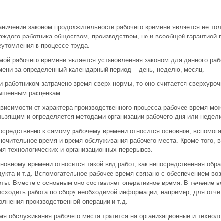
аничение законом продолжительности рабочего времени является не то
каждого работника обществом, производством, но и всеобщей гарантией 
еутомления в процессе труда.
мой рабочего времени является установленная законом для данного раб
мени за определенный календарный период – день, неделю, месяц.
и работником затрачено время сверх нормы, то оно считается сверхуро
ышенным расценкам.
ависимости от характера производственного процесса рабочее время мо
льзящим и определяется методами организации рабочего дня или недели
осредственно к самому рабочему времени относится основное, вспомога
лючительное время и время обслуживания рабочего места. Кроме того, в
мя технологических и организационных перерывов.
сновному времени относится такой вид работ, как непосредственная обра
дукта и т.д. Вспомогательное рабочее время связано с обеспечением в
оты. Вместе с основным оно составляет оперативное время. В течение 
исходить работа по сбору необходимой информации, например, для отче
олнения производственной операции и т.д.
мя обслуживания рабочего места тратится на организационные и техноло