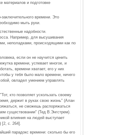
ке материалов и подготовке
о-заключительного времени. Это
необходимо мыть руки.
естественные надобности.
цесса. Например, для высушивания
ми, неполадками, происходящими как по
ловека, если он не научится ценить
ежутка времени, успевает многое, и
отать, времени хватает, его у них
чтобы у тебя было мало времени, ничего
 собой, овладел умением управлять
Тот, кто позволяет ускользать своему
время, держит в руках свою жизнь" (Алан
оряжаться, не сможешь распоряжаться
шем существовании" (Тед В.Энгстрем).
никой влияния на людей выступает
2, c. 264].
йший парадокс времени: сколько бы его